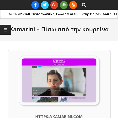
Skip
Primary
Search
to
Navigation
: +30 6932-201-268, Θεσσαλονίκη, Ελλάδα
Διεύθυνση: Ορφανίδου 1, TK 5
content
Menu
Kamarini – Πίσω από την κουρτίνα
HTTPS://KAMARINI.COM