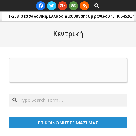
Skip
Primary
Search
to
Navigation
201-268, Θεσσαλονίκη, Ελλάδα
Διεύθυνση: Ορφανίδου 1, TK 54526, τηλ.
content
Menu
Κεντρική
2020-
04-
Search
13
ΕΠΙΚΟΙΝΩΝΗΣΤΕ ΜΑΖΙ ΜΑΣ