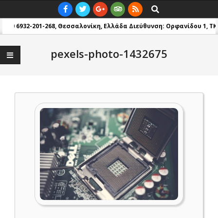
Skip
Primary
Search
to
Navigation
: +30 6932-201-268, Θεσσαλονίκη, Ελλάδα
Διεύθυνση: Ορφανίδου 1, TK 5
content
Menu
pexels-photo-1432675