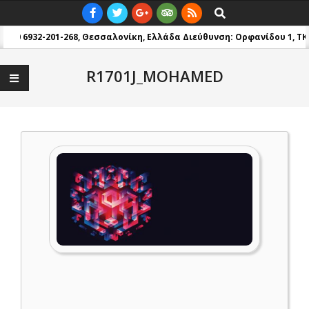
Skip
Primary
Search
to
Navigation
: +30 6932-201-268, Θεσσαλονίκη, Ελλάδα
Διεύθυνση: Ορφανίδου 1, TK 5
content
Menu
R1701J_MOHAMED