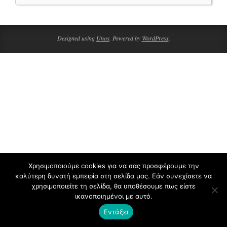
2020-
04-
07
Designed using
Unos
. Powered by
WordPress
.
Χρησιμοποιούμε cookies για να σας προσφέρουμε την
καλύτερη δυνατή εμπειρία στη σελίδα μας. Εάν συνεχίσετε να
χρησιμοποιείτε τη σελίδα, θα υποθέσουμε πως είστε
ικανοποιημένοι με αυτό.
Εντάξει