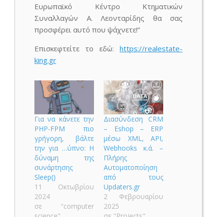
Ευρωπαϊκό Κέντρο Κτηματικών
Συναλλαγών Α. Λεονταρίδης θα σας
προσφέρει αυτό που ψάχνετε!”
Επισκεφτείτε το εδώ:
https://realestate-
king.gr
Για να κάνετε την
Διασύνδεση CRM
PHP-FPM πιο
– Eshop – ERP
γρήγορη, βάλτε
μέσω XML, API,
την για …ύπνο: Η
Webhooks κ.ά. –
δύναμη της
Πλήρης
συνάρτησης
Αυτοματοποίηση
Sleep()
από τους
11 Οκτωβρίου
Updaters.gr
2024
2 Φεβρουαρίου
σε "computer
2025
science"
σε "Projects"