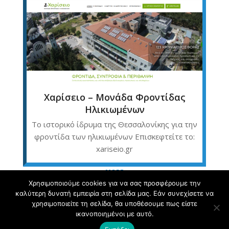
Χαρίσειο – Μονάδα Φροντίδας
Ηλικιωμένων
Το ιστορικό ίδρυμα της Θεσσαλονίκης για την
φροντίδα των ηλικιωμένων Επισκεφτείτε το:
xariseio.gr
MORE
Χρησιμοποιούμε cookies για να σας προσφέρουμε την
καλύτερη δυνατή εμπειρία στη σελίδα μας. Εάν συνεχίσετε να
χρησιμοποιείτε τη σελίδα, θα υποθέσουμε πως είστε
ικανοποιημένοι με αυτό.