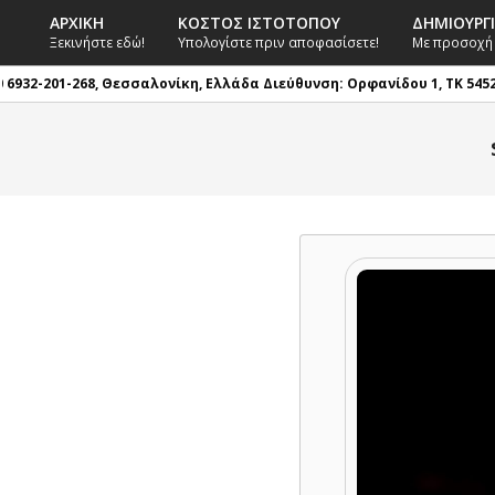
Skip
ΑΡΧΙΚΉ
ΚΌΣΤΟΣ ΙΣΤΟΤΌΠΟΥ
ΔΗΜΙΟΥΡΓ
to
Primary
Ξεκινήστε εδώ!
Υπολογίστε πριν αποφασίσετε!
Με προσοχή
content
Navigation
6932-201-268, Θεσσαλονίκη, Ελλάδα
Διεύθυνση: Ορφανίδου 1, TK 54526, 
Menu