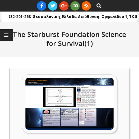
Skip
Primary
Search
to
Navigation
+30 6932-201-268, Θεσσαλονίκη, Ελλάδα
Διεύθυνση: Ορφανίδου 1, TK 545
content
Menu
The Starburst Foundation Science
for Survival(1)