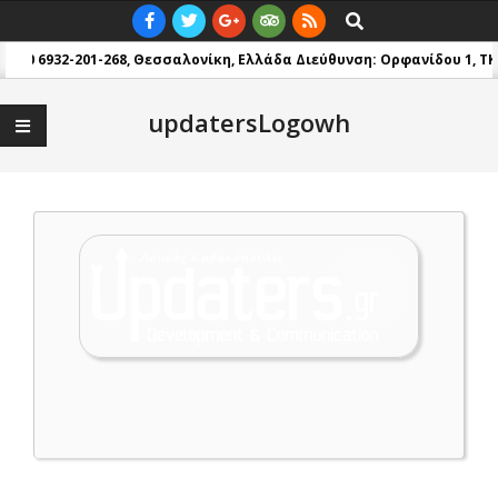
Skip
Primary
Search
to
Navigation
.: +30 6932-201-268, Θεσσαλονίκη, Ελλάδα
Διεύθυνση: Ορφανίδου 1, TK 
content
Menu
updatersLogowh
2020-
02-