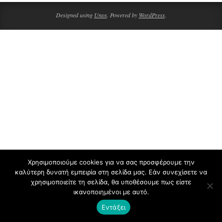
08
Designed using
Unos
. Powered by
WordPress
.
Χρησιμοποιούμε cookies για να σας προσφέρουμε την
καλύτερη δυνατή εμπειρία στη σελίδα μας. Εάν συνεχίσετε να
χρησιμοποιείτε τη σελίδα, θα υποθέσουμε πως είστε
ικανοποιημένοι με αυτό.
Εντάξει